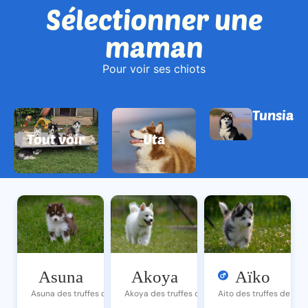
Sélectionner une
maman
Pour voir ses chiots
Tunsia
Tout voir
Uta
Asuna
Akoya
Aïko
Asuna des truffes de Seika
Akoya des truffes de Seika
Aito des truffes de Sei